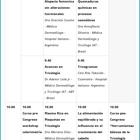
Alopecia femenina
Quemaduras
sin alteraciones
químicas en
hormonales
procesos
Dra Graciela Cuomo
cosméticos
- Médica
Dra Annaflavia
Dermatóloga -
Oliveira - Médica
Hospital Italiano -
Dermatóloga y
Argentina
Tricólogo IAT -
Brasil
9.40
9.40
Avances en
Tricogramas
Tricología
Ctra Rita Taborda -
Dr Ademir Leite Jr -
Cosmiatra - Hospital
Médico Dermatólogo
Italiano- Argentina
y Tricólogo IAT - ABT
- Brasil
10.00
10.00
10.00
10.00
10.00
Curso pre
Plasma Rico en
La alimentación
Curso pos-
Congreso
Plaquetas en
equilibrada y su
Congreso
workshop
Tricología
influencia en el
"Herramientas
colorimetría
Dra Mariana Díaz -
crecimiento del
básicas de la
Médica Dermatóloga
cabello
Tricología