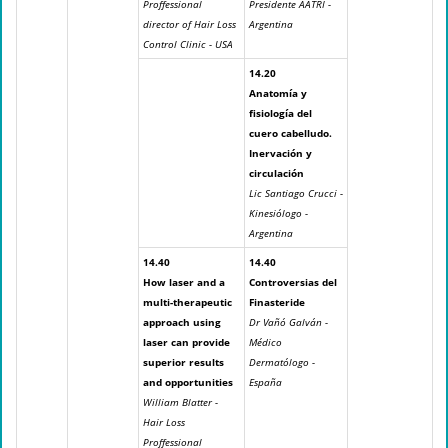
Proffessional
Presidente AATRI -
director of Hair Loss
Argentina
Control Clinic - USA
14.20
Anatomía y
fisiología del
cuero cabelludo.
Inervación y
circulación
Lic Santiago Crucci -
Kinesiólogo -
Argentina
14.40
14.40
How laser and a
Controversias del
multi-therapeutic
Finasteride
approach using
Dr Vañó Galván -
laser can provide
Médico
superior results
Dermatólogo -
and opportunities
España
William Blatter -
Hair Loss
Proffessional