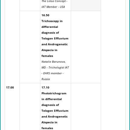
The Lotus Concept -
IAT Member - USA
16.50
Trichoscopy in
differential
diagnosis of
Telogen Effluvium
and Androgenetic
Alopecia in
females
Natalie Barunova,
MD - Trichologist IAT
- EHRS member -
Russia
17.00
17.10
Phototrichogram
in differential
diagnosis of
Telogen Effluvium
and Androgenetic
Alopecia in
females