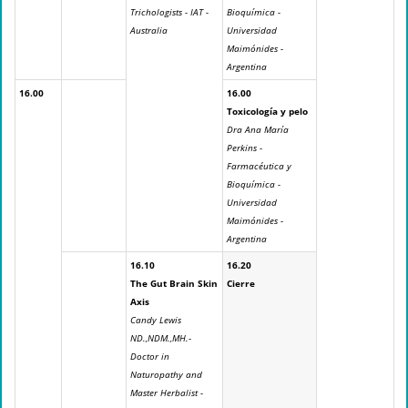
Trichologists - IAT -
Bioquímica -
Australia
Universidad
Maimónides -
Argentina
16.00
16.00
Toxicología y pelo
Dra Ana María
Perkins -
Farmacéutica y
Bioquímica -
Universidad
Maimónides -
Argentina
16.10
16.20
The Gut Brain Skin
Cierre
Axis
Candy Lewis
ND.,NDM.,MH.-
Doctor in
Naturopathy and
Master Herbalist -