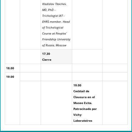
Vladislav Tkachev,
MD, PhD -
Trichologist IAT -
EHRS member. Head
of Trichological
Course at Peoples’
Friendship University
of Russia, Moscow
17.30
Cierre
18.00
19.00
19.00
Cocktail de
Clausura en el
Museo Evita.
Patrocinado por
Vichy
Laboratoires