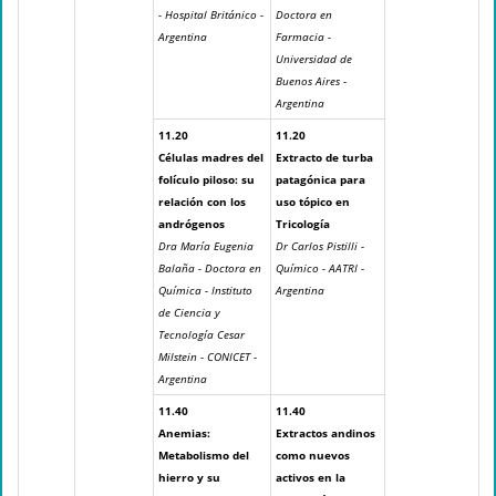
- Hospital Británico -
Doctora en
Argentina
Farmacia -
Universidad de
Buenos Aires -
Argentina
11.20
11.20
Células madres del
Extracto de turba
folículo piloso: su
patagónica para
relación con los
uso tópico en
andrógenos
Tricología
Dra María Eugenia
Dr Carlos Pistilli -
Balaña - Doctora en
Químico - AATRI -
Química - Instituto
Argentina
de Ciencia y
Tecnología Cesar
Milstein - CONICET -
Argentina
11.40
11.40
Anemias:
Extractos andinos
Metabolismo del
como nuevos
hierro y su
activos en la