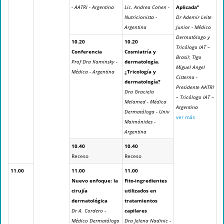
- AATRI - Argentina
Lic. Andrea Cohen -
Aplicada"
Nutricionista -
Dr Ademir Leite
Argentina
Junior - Médico
Dermatólogo y
10.20
10.20
Tricólogo IAT –
Conferencia
Cosmiatría y
Brasil; Tlgo
Prof Dra Kaminsky -
dermatología.
Miguel Angel
Médica - Argentina
¿Tricología y
Cisterna -
dermatología?
Presidente AATRI
Dra Graciela
– Tricólogo IAT –
Melamed - Médica
Argentina
Dermatóloga - Univ
ver más
Maimónides -
Argentina
10.40
10.40
Receso
Receso
11.00
11.00
11.00
Nuevo enfoque: la
Fito-ingredientes
cirujía
utilizados en
dermatológica
tratamientos
Dr A. Cordero -
capilares
Médico Dermatólogo
Dra Jelena Nadinic -