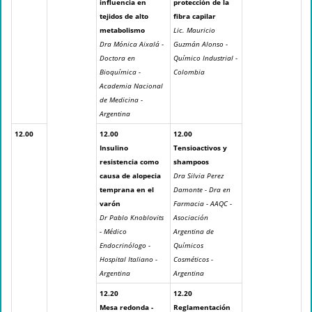
influencia en
protección de la
tejidos de alto
fibra capilar
metabolismo
Lic. Mauricio
Dra Mónica Aixalá -
Guzmán Alonso -
Doctora en
Químico Industrial -
Bioquímica -
Colombia
Academia Nacional
de Medicina -
Argentina
12.00
12.00
12.00
Insulino
Tensioactivos y
resistencia como
shampoos
causa de alopecia
Dra Silvia Perez
temprana en el
Damonte - Dra en
varón
Farmacia - AAQC -
Dr Pablo Knoblovits
Asociación
- Médico
Argentina de
Endocrinólogo -
Químicos
Hospital Italiano -
Cosméticos -
Argentina
Argentina
12.20
12.20
Mesa redonda -
Reglamentación