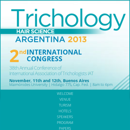
2
INTERNATIONAL
nd
CONGRESS
38th Annual Conference of
International Association of Trichologists IAT
November, 11th and 12th, Buenos Aires
Maimónides University | Hidalgo 775, Cap. Fed. | 8am to 6pm
WELCOME
VENUE
TURISM
HOTELS
SPEAKERS
PROGRAM
PAPERS