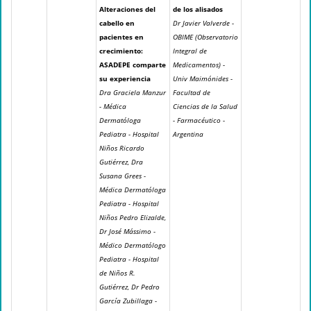
Alteraciones del
de los alisados
cabello en
Dr Javier Valverde -
pacientes en
OBIME (Observatorio
crecimiento:
Integral de
ASADEPE comparte
Medicamentos) -
su experiencia
Univ Maimónides -
Dra Graciela Manzur
Facultad de
- Médica
Ciencias de la Salud
Dermatóloga
- Farmacéutico -
Pediatra - Hospital
Argentina
Niños Ricardo
Gutiérrez, Dra
Susana Grees -
Médica Dermatóloga
Pediatra - Hospital
Niños Pedro Elizalde,
Dr José Mássimo -
Médico Dermatólogo
Pediatra - Hospital
de Niños R.
Gutiérrez, Dr Pedro
García Zubillaga -