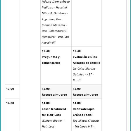
Médico Dermatólogo
Pediatra - Hospital
Niños R. Gutiérrez -
Argentina, Dra.
Ianinna Massimo -
Dra. Colombarolli
Monserrat - Dra. Luz
Agostinelli
12.40
12.40
Preguntas y
Evolución en los
comentarios
Alisados de cabello
Lic Celso Martins -
Químico - ABT -
Brasil
13.00
13.00
13.00
Receso almuerzo
Receso almuerzo
14.00
14.00
14.00
Laser treatment
Reflexoterapia
for Hair Loss
Cráneo Facial
William Blatter -
Tgo Miguel Cisterna
Hair Loss
- Tricólogo IAT -