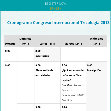
REGISTER NOW
SPANISH
Cronograma Congreso Internacional Tricología 2013
Domingo
Miércoles
Horario
10/11
Lunes 11/11
Martes 12/11
13/11
8.00
8.00
Inscripción
9.00
9.00
9.00
9.00
Bienvenida de
¿Qué sabemos del
Inscripción
autoridades
daño en la fibra
capilar?
Dra María Laura
Bovcon -
Bioquímica - AATRI -
Argentina
9.20
9.20