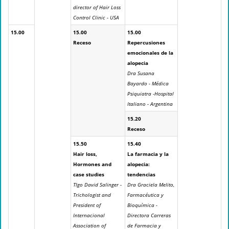
director of Hair Loss
Control Clinic - USA
15.00
15.00
15.00
Receso
Repercusiones
emocionales de la
alopecia
Dra Susana
Bayardo - Médica
Psiquiatra -Hospital
Italiano - Argentina
15.20
Receso
15.50
15.40
Hair loss,
La farmacia y la
Hormones and
alopecia:
case studies
tendencias
Tlgo David Salinger -
Dra Graciela Melito,
Trichologist and
Farmacéutica y
President of
Bioquímica -
Internacional
Directora Carreras
Association of
de Farmacia y